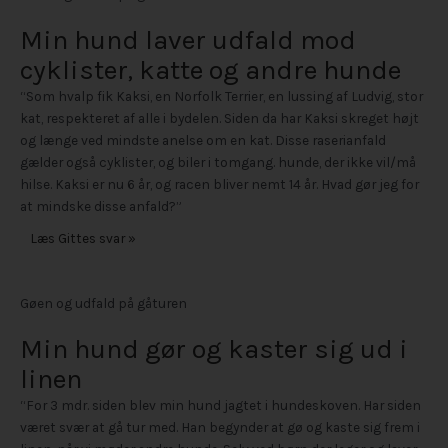
Min hund laver udfald mod
cyklister, katte og andre hunde
“Som hvalp fik Kaksi, en Norfolk Terrier, en lussing af Ludvig, stor
kat, respekteret af alle i bydelen. Siden da har Kaksi skreget højt
og længe ved mindste anelse om en kat. Disse raserianfald
gælder også cyklister, og biler i tomgang. hunde, der ikke vil/må
hilse. Kaksi er nu 6 år, og racen bliver nemt 14 år. Hvad gør jeg for
at mindske disse anfald?”
Læs Gittes svar »
Gøen og udfald på gåturen
Min hund gør og kaster sig ud i
linen
“For 3 mdr. siden blev min hund jagtet i hundeskoven. Har siden
været svær at gå tur med. Han begynder at gø og kaste sig frem i