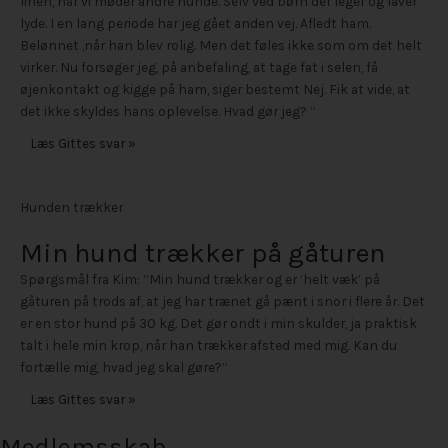
linen, når vi møder andre hunde. Selv ved børn der leger og laver
lyde. I en lang periode har jeg gået anden vej. Afledt ham.
Belønnet ,når han blev rolig. Men det føles ikke som om det helt
virker. Nu forsøger jeg, på anbefaling, at tage fat i selen, få
øjenkontakt og kigge på ham, siger bestemt Nej. Fik at vide, at
det ikke skyldes hans oplevelse. Hvad gør jeg? ”
Læs Gittes svar »
Hunden trækker
Min hund trækker på gåturen
Spørgsmål fra Kim: “Min hund trækker og er ‘helt væk’ på
gåturen på trods af, at jeg har trænet gå pænt i snor i flere år. Det
er en stor hund på 30 kg. Det gør ondt i min skulder, ja praktisk
talt i hele min krop, når han trækker afsted med mig. Kan du
fortælle mig, hvad jeg skal gøre?”
Læs Gittes svar »
Medlemsskab