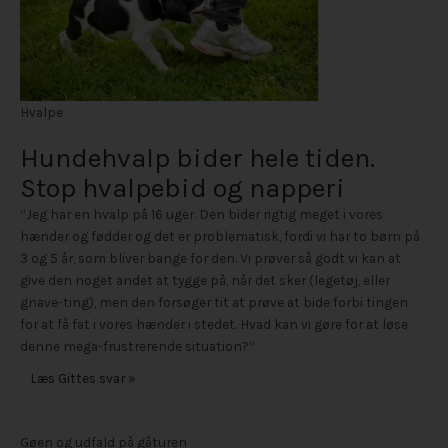
Hvalpe
Hundehvalp bider hele tiden.
Stop hvalpebid og napperi
“Jeg har en hvalp på 16 uger. Den bider rigtig meget i vores
hænder og fødder og det er problematisk, fordi vi har to børn på
3 og 5 år, som bliver bange for den. Vi prøver så godt vi kan at
give den noget andet at tygge på, når det sker (legetøj, eller
gnave-ting), men den forsøger tit at prøve at bide forbi tingen
for at få fat i vores hænder i stedet. Hvad kan vi gøre for at løse
denne mega-frustrerende situation?”
Læs Gittes svar »
Gøen og udfald på gåturen