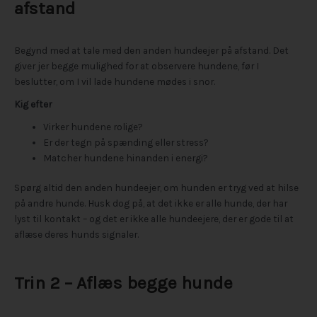
afstand
Begynd med at tale med den anden hundeejer på afstand. Det
giver jer begge mulighed for at observere hundene, før I
beslutter, om I vil lade hundene mødes i snor.
Kig efter
Virker hundene rolige?
Er der tegn på spænding eller stress?
Matcher hundene hinanden i energi?
Spørg altid den anden hundeejer, om hunden er tryg ved at hilse
på andre hunde. Husk dog på, at det ikke er alle hunde, der har
lyst til kontakt – og det er ikke alle hundeejere, der er gode til at
aflæse deres hunds signaler.
Trin 2 – Aflæs begge hunde