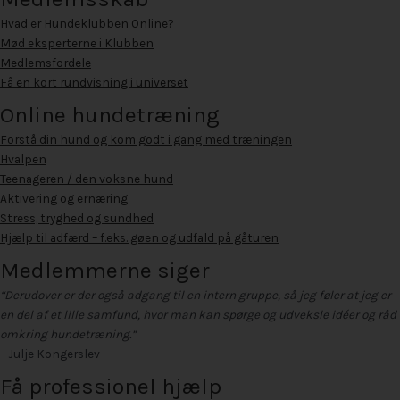
Hvad er Hundeklubben Online?
Mød eksperterne i Klubben
Medlemsfordele
Få en kort rundvisning i universet
Online hundetræning
Forstå din hund og kom godt i gang med træningen
Hvalpen
Teenageren / den voksne hund
Aktivering og ernæring
Stress, tryghed og sundhed
Hjælp til adfærd – f.eks. gøen og udfald på gåturen
Medlemmerne siger
“Derudover er der også adgang til en intern gruppe, så jeg føler at jeg er
en del af et lille samfund, hvor man kan spørge og udveksle idéer og råd
omkring hundetræning.”
– Julje Kongerslev
Få professionel hjælp