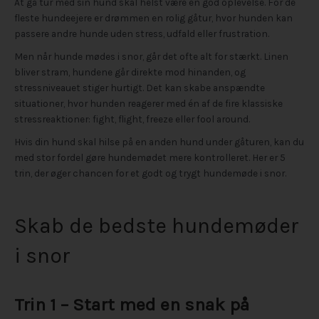
At gå tur med sin hund skal helst være en god oplevelse. For de
fleste hundeejere er drømmen en rolig gåtur, hvor hunden kan
passere andre hunde uden stress, udfald eller frustration.
Men når hunde mødes i snor, går det ofte alt for stærkt. Linen
bliver stram, hundene går direkte mod hinanden, og
stressniveauet stiger hurtigt. Det kan skabe anspændte
situationer, hvor hunden reagerer med én af de fire klassiske
stressreaktioner: fight, flight, freeze eller fool around.
Hvis din hund skal hilse på en anden hund under gåturen, kan du
med stor fordel gøre hundemødet mere kontrolleret. Her er 5
trin, der øger chancen for et godt og trygt hundemøde i snor.
Skab de bedste hundemøder
i snor
Trin 1 – Start med en snak på