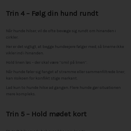
Trin 4 – Følg din hund rundt
Når hunde hilser, vil de ofte bevæge sig rundt om hinanden i
cirkler.
Her er det vigtigt, at begge hundeejere følger med, så linerne ikke
vikler ind i hinanden.
Hold linen løs – der skal være “smil på linen”.
Når hunde føler sig fanget af stramme eller sammenfiltrede liner,
kan risikoen for konflikt stige markant.
Lad kun to hunde hilse ad gangen. Flere hunde gør situationen
mere kompleks.
Trin 5 – Hold mødet kort