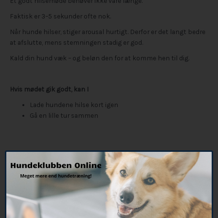
Et godt hilsemøde behøver ikke vare længe.
Faktisk er 3–5 sekunder ofte nok.
Når hunde hilser, stiger arousal hurtigt. Derfor er det langt bedre
at afslutte, mens stemningen stadig er god.
Kald din hund væk – og beløn den for at komme hen til dig.
Hvis mødet gik godt, kan I
Lade hundene hilse kort igen
Gå en lille tur sammen
Husk: Din hund behøver ikke hilse
på alle