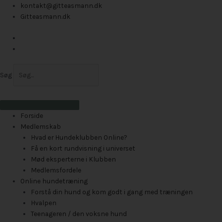
Gå
kontakt@gitteasmann.dk
til
Gitteasmann.dk
indholdet
Søg
Forside
Medlemskab
Hvad er Hundeklubben Online?
Få en kort rundvisning i universet
Mød eksperterne i Klubben
Medlemsfordele
Online hundetræning
Forstå din hund og kom godt i gang med træningen
Hvalpen
Teenageren / den voksne hund