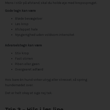
Mens I står på afstand, skal du holde øje med kropssproget.
Gode tegn kan være
Bløde bevægelser
Løs krop
Afslappet hale
Nysgerrighed uden voldsom intensitet
Advarselstegn kan være
Stiv krop
Fast stirren
Piben eller gøen
Overgearet adfærd
Hvis bare én hund virker utryg eller stresset, så spring
hundemødet over.
Det er helt okay at sige nej tak.
Trin 3 – Hils i løs line