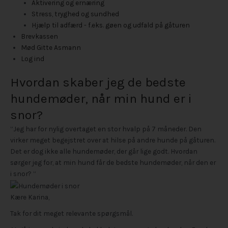
Aktivering og ernæring
Stress, tryghed og sundhed
Hjælp til adfærd - f.eks. gøen og udfald på gåturen
Brevkassen
Mød Gitte Asmann
Log ind
Hvordan skaber jeg de bedste
hundemøder, når min hund er i
snor?
”Jeg har for nylig overtaget en stor hvalp på 7 måneder. Den
virker meget begejstret over at hilse på andre hunde på gåturen.
Det er dog ikke alle hundemøder, der går lige godt. Hvordan
sørger jeg for, at min hund får de bedste hundemøder, når den er
i snor? ”
Kære Karina,
Tak for dit meget relevante spørgsmål.